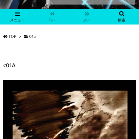
メニュー
前へ
次へ
検索
TOP
>
01a
♯01A