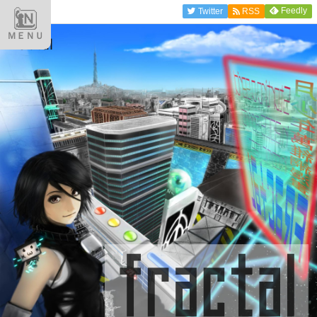
Feedly
Twitter
RSS
ＭＥＮＵ
fractal