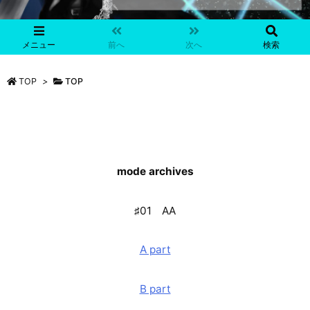
メニュー
前へ
次へ
検索
TOP
>
TOP
mode
archive
s
♯01 AA
A part
B part