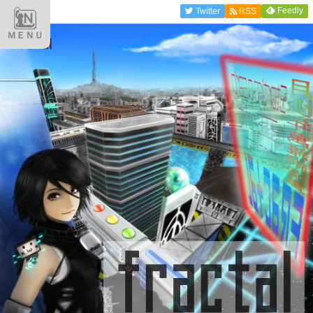
Feedly
Twitter
RSS
ＭＥＮＵ
fractal