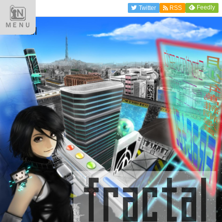
Feedly
Twitter
RSS
ＭＥＮＵ
fractal