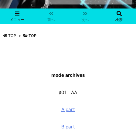
メニュー
前へ
次へ
検索
TOP
>
TOP
mode
archive
s
♯01 AA
A part
B part